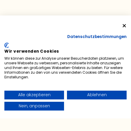
Adresse:
Söllheimer Str. 16, 5020
Salzburg
Datenschutzbestimmungen
Wir verwenden Cookies
ZUR KARTE
Wir können diese zur Analyse unserer Besucherdaten platzieren, um
unsere Webseite zu verbessern, personalisierte Inhalte anzuzeigen
und Ihnen ein großartiges Webseiten-Erlebnis zu bieten. Für weitere
Informationen zu den von uns verwendeten Cookies öffnen Sie die
Einstellungen.
Alle akzeptieren
Ablehnen
Haben wir Ihr
Nein, anpassen
Interesse geweckt?